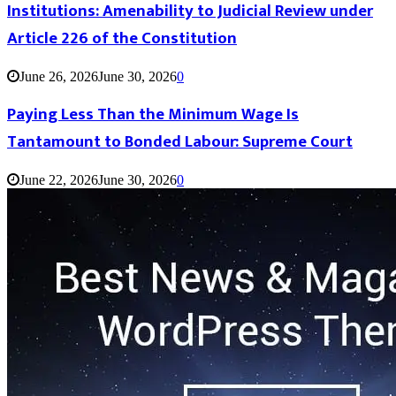
Institutions: Amenability to Judicial Review under
Article 226 of the Constitution
June 26, 2026
June 30, 2026
0
Paying Less Than the Minimum Wage Is
Tantamount to Bonded Labour: Supreme Court
June 22, 2026
June 30, 2026
0