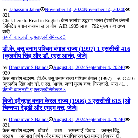
by
Tabassum Jahan
November 14, 2024
November 14, 2024
0
821
Click here to Read in English केस सारांश उद्धरण भारत इंश्योरेंस कंपनी
लिमिटेड बनाम कन्हया लाल गौबा AIR 1935 लाह। 792 मुख्य शब्द तथ्य
वादी...
कंपनी कानून
डी यू एलएलबी
सेमेस्टर 3
डी.के. बसु बनाम पश्चिम बंगाल राज्य (1997) 1 एससीसी 416
[कुलदीप सिंह और डॉ. एएस आनंद, जेजे]
by
Dharamvir S Bainda
August 31, 2024
September 4, 2024
0
920
केस सारांश उद्धरण: डी.के. बसु बनाम राज्य पश्चिम बंगाल (1997) 1 SCC 416
[कुलदीप सिंह और डॉ. ए.एस. आनंद, जज] मुख्य शब्द: गिरफ्तारी, धारा 41...
कंपनी कानून
डी यू एलएलबी
सेमेस्टर 3
बिजो इमैनुएल बनाम केरल राज्य (1986) 3 एससीसी 615 [ओ
चिन्नप्पा रेड्डी और एमएम दत्त, जेजे]
by
Dharamvir S Bainda
August 31, 2024
September 4, 2024
0
831
केस सारांश उद्धरण कीवर्ड तथ्य समस्याएँ विवाद कानून बिंदु
प्रलय अनुपात निर्णय और मामला प्राधिकरण पूरा मामला विवरण O.