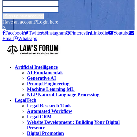
Have an account?
Login here
X
Facebook
Twitter
Instagram
Pinterest
Linkedin
Youtube
Email
Whatsapp
Artificial Intelligence
AI Fundamentals
Generative AI
Prompt Engineering
Machine Learning ML
NLP Natural Language Processing
LegalTech
Legal Research Tools
Automated Workflow
Legal CRM
Website Development : Building Your Digital
Presence
Digital Promotion