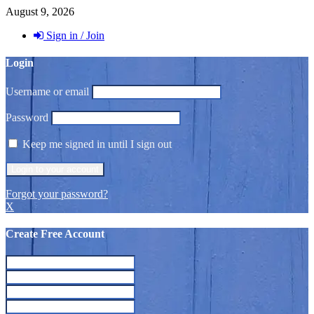
August 9, 2026
Sign in / Join
Login
Username or email
Password
Keep me signed in until I sign out
Forgot your password?
X
Create Free Account