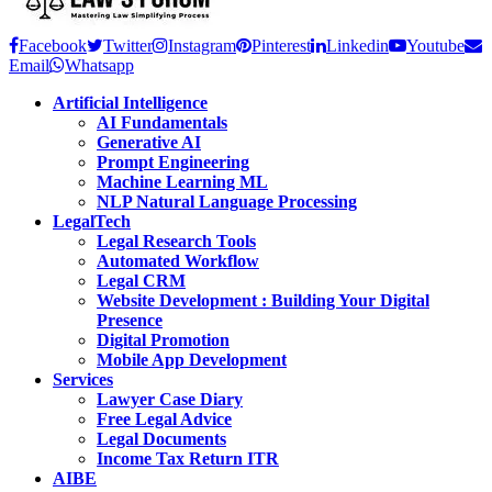
Facebook
Twitter
Instagram
Pinterest
Linkedin
Youtube
Email
Whatsapp
Artificial Intelligence
AI Fundamentals
Generative AI
Prompt Engineering
Machine Learning ML
NLP Natural Language Processing
LegalTech
Legal Research Tools
Automated Workflow
Legal CRM
Website Development : Building Your Digital
Presence
Digital Promotion
Mobile App Development
Services
Lawyer Case Diary
Free Legal Advice
Legal Documents
Income Tax Return ITR
AIBE