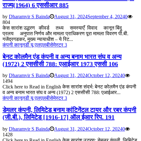
राज्य(1964) 6 एससीआर 885
by
Dharamvir S Bainda
August 31, 2024
September 4, 2024
0
804
केस सारांश उद्धरण कीवर्ड तथ्य समस्याएँ विवाद कानून बिंदु
प्रलय अनुपात निर्णय और मामला प्राधिकरण पूरा मामला विवरण पी.बी.
गजेंद्रगडकर, मुख्य न्यायाधीश – ये रिट...
कंपनी कानून
डी यू एलएलबी
सेमेस्टर 3
बेनट कोलमैन एंड कंपनी व अन्य बनाम भारत संघ व अन्य
(1972) 2 एससीसी 788: एआईआर 1973 एससी 106
by
Dharamvir S Bainda
August 31, 2024
October 12, 2024
0
1494
Click here to Read in English केस सारांश संदर्भ: बेनट कोलमैन एंड कंपनी
व अन्य बनाम भारत संघ व अन्य (1972) 2 एससीसी 788: एआईआर...
कंपनी कानून
डी यू एलएलबी
सेमेस्टर 3
डेमलर कंपनी, लिमिटेड बनाम कांटिनेंटल टायर और रबर कंपनी
(जी.बी.), लिमिटेड [1916-17] ऑल ईआर रिप. 191
by
Dharamvir S Bainda
August 31, 2024
October 12, 2024
0
1428
Click here to Read in English केस सारांश उद्धरण: डेमलर कंपनी, लिमिटेड