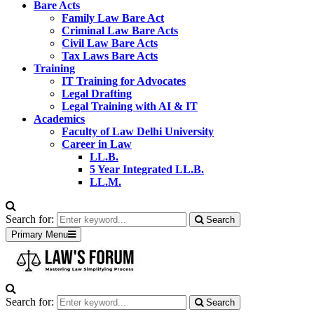
Bare Acts
Family Law Bare Act
Criminal Law Bare Acts
Civil Law Bare Acts
Tax Laws Bare Acts
Training
IT Training for Advocates
Legal Drafting
Legal Training with AI & IT
Academics
Faculty of Law Delhi University
Career in Law
LL.B.
5 Year Integrated LL.B.
LL.M.
Search for:
Search
Primary Menu
Search for:
Search