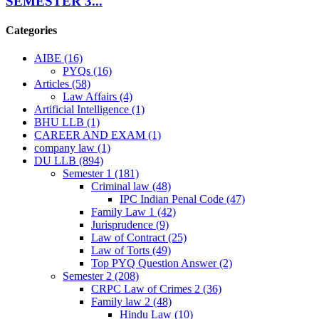
SEMESTER 3...
Categories
AIBE
(16)
PYQs
(16)
Articles
(58)
Law Affairs
(4)
Artificial Intelligence
(1)
BHU LLB
(1)
CAREER AND EXAM
(1)
company law
(1)
DU LLB
(894)
Semester 1
(181)
Criminal law
(48)
IPC Indian Penal Code
(47)
Family Law 1
(42)
Jurisprudence
(9)
Law of Contract
(25)
Law of Torts
(49)
Top PYQ Question Answer
(2)
Semester 2
(208)
CRPC Law of Crimes 2
(36)
Family law 2
(48)
Hindu Law
(10)