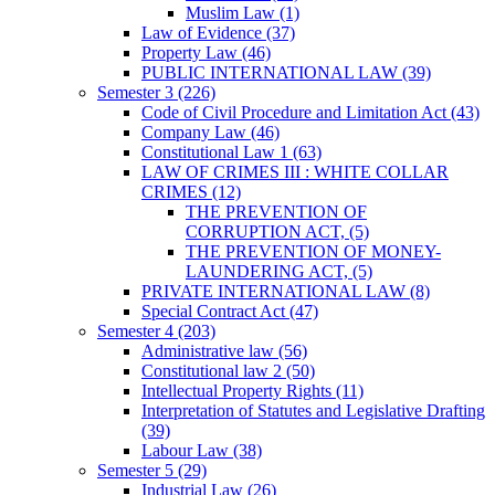
Muslim Law
(1)
Law of Evidence
(37)
Property Law
(46)
PUBLIC INTERNATIONAL LAW
(39)
Semester 3
(226)
Code of Civil Procedure and Limitation Act
(43)
Company Law
(46)
Constitutional Law 1
(63)
LAW OF CRIMES III : WHITE COLLAR
CRIMES
(12)
THE PREVENTION OF
CORRUPTION ACT,
(5)
THE PREVENTION OF MONEY-
LAUNDERING ACT,
(5)
PRIVATE INTERNATIONAL LAW
(8)
Special Contract Act
(47)
Semester 4
(203)
Administrative law
(56)
Constitutional law 2
(50)
Intellectual Property Rights
(11)
Interpretation of Statutes and Legislative Drafting
(39)
Labour Law
(38)
Semester 5
(29)
Industrial Law
(26)