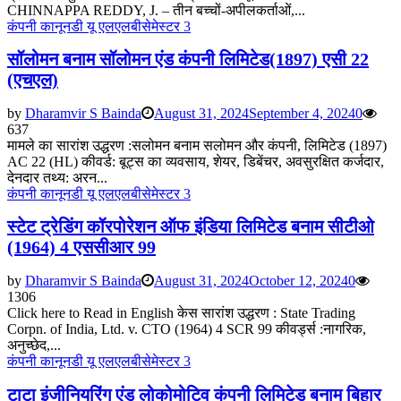
CHINNAPPA REDDY, J. – तीन बच्चों-अपीलकर्ताओं,...
कंपनी कानून
डी यू एलएलबी
सेमेस्टर 3
सॉलोमन बनाम सॉलोमन एंड कंपनी लिमिटेड(1897) एसी 22
(एचएल)
by
Dharamvir S Bainda
August 31, 2024
September 4, 2024
0
637
मामले का सारांश उद्धरण :सलोमन बनाम सलोमन और कंपनी, लिमिटेड (1897)
AC 22 (HL) कीवर्ड: बूट्स का व्यवसाय, शेयर, डिबेंचर, अवसुरक्षित कर्जदार,
देनदार तथ्य: अरन...
कंपनी कानून
डी यू एलएलबी
सेमेस्टर 3
स्टेट ट्रेडिंग कॉरपोरेशन ऑफ इंडिया लिमिटेड बनाम सीटीओ
(1964) 4 एससीआर 99
by
Dharamvir S Bainda
August 31, 2024
October 12, 2024
0
1306
Click here to Read in English केस सारांश उद्धरण : State Trading
Corpn. of India, Ltd. v. CTO (1964) 4 SCR 99 कीवर्ड्स :नागरिक,
अनुच्छेद,...
कंपनी कानून
डी यू एलएलबी
सेमेस्टर 3
टाटा इंजीनियरिंग एंड लोकोमोटिव कंपनी लिमिटेड बनाम बिहार