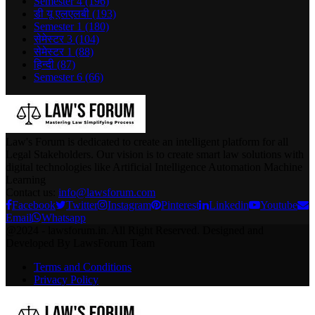
Semester 4
(196)
डी यू एलएलबी
(193)
Semester 1
(180)
सेमेस्टर 3
(104)
सेमेस्टर 1
(88)
हिन्दी
(87)
Semester 6
(66)
Law's Forum is dedicated to create an intelligent platform for all
Legal Stakeholders. Our vision is to create smart law solutions with
digital technologies like Artificial Intelligence Automation Machine
Learning
Contact us:
info@lawsforum.com
Facebook
Twitter
Instagram
Pinterest
Linkedin
Youtube
Email
Whatsapp
@2024 - lawsforum.in. All Right Reserved. Designed and
Developed By LawsForum Team
Terms and Conditions
Privacy Policy