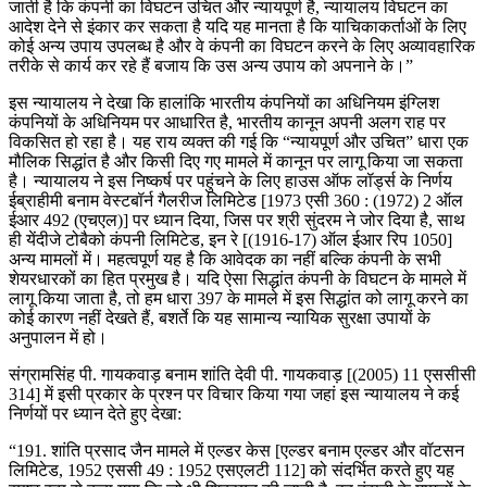
जाती है कि कंपनी का विघटन उचित और न्यायपूर्ण है, न्यायालय विघटन का
आदेश देने से इंकार कर सकता है यदि यह मानता है कि याचिकाकर्ताओं के लिए
कोई अन्य उपाय उपलब्ध है और वे कंपनी का विघटन करने के लिए अव्यावहारिक
तरीके से कार्य कर रहे हैं बजाय कि उस अन्य उपाय को अपनाने के।”
इस न्यायालय ने देखा कि हालांकि भारतीय कंपनियों का अधिनियम इंग्लिश
कंपनियों के अधिनियम पर आधारित है, भारतीय कानून अपनी अलग राह पर
विकसित हो रहा है। यह राय व्यक्त की गई कि “न्यायपूर्ण और उचित” धारा एक
मौलिक सिद्धांत है और किसी दिए गए मामले में कानून पर लागू किया जा सकता
है। न्यायालय ने इस निष्कर्ष पर पहुंचने के लिए हाउस ऑफ लॉर्ड्स के निर्णय
ईब्राहीमी बनाम वेस्टबॉर्न गैलरीज लिमिटेड [1973 एसी 360 : (1972) 2 ऑल
ईआर 492 (एचएल)] पर ध्यान दिया, जिस पर श्री सुंदरम ने जोर दिया है, साथ
ही येंदीजे टोबैको कंपनी लिमिटेड, इन रे [(1916-17) ऑल ईआर रिप 1050]
अन्य मामलों में। महत्वपूर्ण यह है कि आवेदक का नहीं बल्कि कंपनी के सभी
शेयरधारकों का हित प्रमुख है। यदि ऐसा सिद्धांत कंपनी के विघटन के मामले में
लागू किया जाता है, तो हम धारा 397 के मामले में इस सिद्धांत को लागू करने का
कोई कारण नहीं देखते हैं, बशर्ते कि यह सामान्य न्यायिक सुरक्षा उपायों के
अनुपालन में हो।
संग्रामसिंह पी. गायकवाड़ बनाम शांति देवी पी. गायकवाड़ [(2005) 11 एससीसी
314] में इसी प्रकार के प्रश्न पर विचार किया गया जहां इस न्यायालय ने कई
निर्णयों पर ध्यान देते हुए देखा:
“191. शांति प्रसाद जैन मामले में एल्डर केस [एल्डर बनाम एल्डर और वॉटसन
लिमिटेड, 1952 एससी 49 : 1952 एसएलटी 112] को संदर्भित करते हुए यह