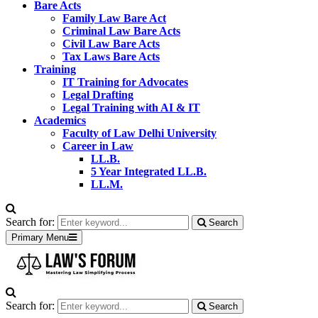
Bare Acts
Family Law Bare Act
Criminal Law Bare Acts
Civil Law Bare Acts
Tax Laws Bare Acts
Training
IT Training for Advocates
Legal Drafting
Legal Training with AI & IT
Academics
Faculty of Law Delhi University
Career in Law
LL.B.
5 Year Integrated LL.B.
LL.M.
Search for:
Search
Primary Menu
Search for:
Search