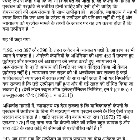
स्पष्ट रूप से कहा गया कि जो भी शिकायत की जाती है, वह कंपनी के मामलों के
प्रबंधन की प्रकृति से संबंधित होनी चाहिए और ऐसी होनी चाहिए कि
शेयरधारकों की अल्पसंख्यक के साथ उत्पीड़न हो। हालांकि, न्यायालय ने यह भी
स्पष्ट किया कि उस धारा के उद्देश्य से उत्पीड़न की परिभाषा नहीं दी गई है और
न्यायालय को प्रत्येक मामले के तथ्यों के आधार पर यह तय करना होता है कि
क्या उत्पीड़न है।”
यह भी कहा गया:
“196. धारा 397 और 398 के तहत आवेदन में न्यायालय पक्षों के आचरण पर भी
ध्यान दे सकता है। अंग्रेजी कंपनियों के अधिनियम की धारा 459 में उत्पन्न हुए
पूर्वाग्रह और अन्याय की अवधारणा को स्पष्ट करते हुए, न्यायालय ने
अल्पसंख्यक के प्रति अन्याय की स्थिति पर ध्यान केंद्रित किया जो केवल
पूर्वाग्रह नहीं है। न्यायालय उस राहत को भी अस्वीकार कर सकता है जहां
याचिकाकर्ता न्यायालय में स्वच्छ हाथों के साथ नहीं आता है जो यह निष्कर्षित
कर सकता है कि उसे उत्पीड़न नहीं हुआ और दी गई राहत को सीमित किया जा
सकता है। (देखें लंदन स्कूल ऑफ इलेक्ट्रॉनिक्स लिमिटेड, इन रे [(1985) 3
डब्ल्यूएलआर 474: (1986) 1 च ड 211])
अधिकांश मामलों में, न्यायालय यह देख सकता है कि याचिकाकर्ता कंपनी के
प्रबंधन में उत्पीड़न के बिना भी महत्वपूर्ण न्याय प्रदान करने के लिए ऐसी राहत
प्रदान कर सकता है। शांति प्रसाद जैन बनाम भारत संघ [(1973) 75 बॉम
एलआर 778] में यह माना गया कि कंपनी कोर्ट की शक्ति बहुत व्यापक है और
धारा 402 के तहत कोई भी सीमाओं से प्रतिबंधित नहीं है।”
“43. यह माना गया कि उत्पीड़न या खराब प्रबंधन का बोझ आवेदक पर है।