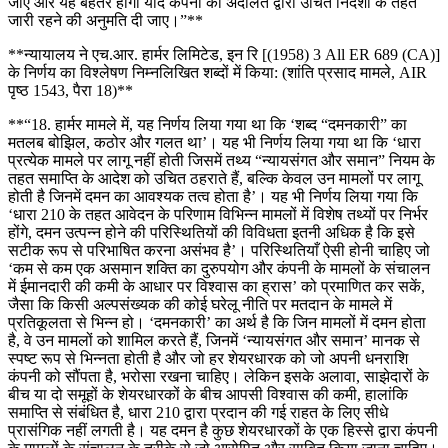
जाए और यह बेहतर होगा यदि कंपनी को अदालत द्वारा उचित निर्देशों के तहत
जारी रहने की अनुमति दी जाए।”**
**न्यायालय ने एच.आर. हार्मर लिमिटेड, इन रि [(1958) 3 All ER 689 (CA)]
के निर्णय का विश्लेषण निम्नलिखित शब्दों में किया: (शांति प्रसाद मामले, AIR
पृष्ठ 1543, पैरा 18)**
**“18. हार्मर मामले में, यह निर्णय लिया गया था कि ‘शब्द “दमनकारी” का
मतलब बोझिल, कठोर और गलत था’। यह भी निर्णय लिया गया था कि ‘धारा
प्रत्येक मामले पर लागू नहीं होती जिसमें तथ्य “न्यायसंगत और समान” नियम के
तहत समाप्ति के आदेश को उचित ठहराते हैं, बल्कि केवल उन मामलों पर लागू
होती है जिनमें दमन का आवश्यक तत्व होता है’। यह भी निर्णय लिया गया कि
‘धारा 210 के तहत आवेदन के परिणाम विभिन्न मामलों में विशेष तथ्यों पर निर्भर
होंगे, दमन उत्पन्न होने की परिस्थितियों की विविधता इतनी अधिक है कि इसे
सटीक रूप से परिभाषित करना असंभव है’। परिस्थितियाँ ऐसी होनी चाहिए जो
‘कम से कम एक असमान शक्ति का दुरुपयोग और कंपनी के मामलों के संचालन
में ईमानदारी की कमी के आधार पर विश्वास का ह्रास’ को प्रमाणित कर सकें,
जैसा कि किसी अल्पसंख्यक की कोई घरेलू नीति पर मतदान के मामले में
प्रतिकूलता से भिन्न हो। ‘दमनकारी’ का अर्थ है कि जिन मामलों में दमन होता
है, वे उन मामलों को शामिल करते हैं, जिनमें ‘न्यायसंगत और समान’ मानक से
स्पष्ट रूप से भिन्नता होती है और जो हर शेयरधारक को जो अपनी धनराशि
कंपनी को सौंपता है, भरोसा रखना चाहिए। लेकिन इसके अलावा, साझेदारों के
बीच या दो समूहों के शेयरधारकों के बीच आपसी विश्वास की कमी, हालांकि
समाप्ति से संबंधित है, धारा 210 द्वारा प्रदान की गई राहत के लिए सीधे
प्रासंगिक नहीं लगती है। यह दमन है कुछ शेयरधारकों के एक हिस्से द्वारा कंपनी