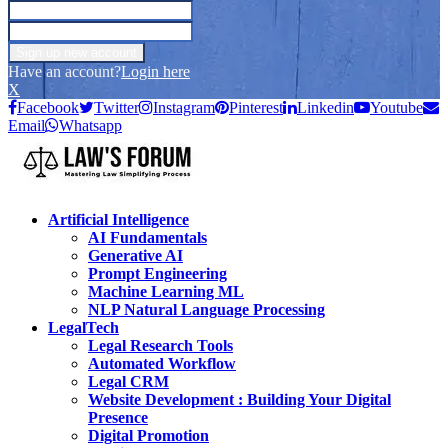
Have an account?
Login here
X
Facebook
Twitter
Instagram
Pinterest
Linkedin
Youtube
Email
Whatsapp
Artificial Intelligence
AI Fundamentals
Generative AI
Prompt Engineering
Machine Learning ML
NLP Natural Language Processing
LegalTech
Legal Research Tools
Automated Workflow
Legal CRM
Website Development : Building Your Digital
Presence
Digital Promotion