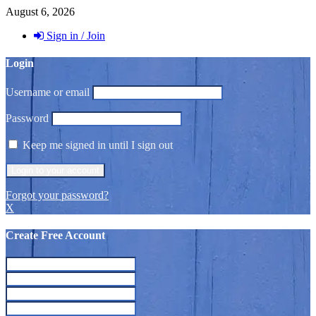
August 6, 2026
Sign in / Join
Login
Username or email
Password
Keep me signed in until I sign out
Forgot your password?
X
Create Free Account