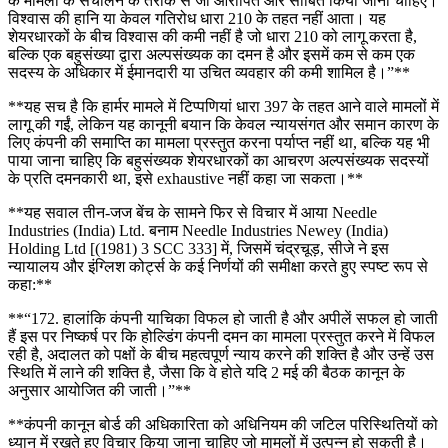
के मामलों के संचालन के तरीके से जो आरोपित और साबित किया जाना चाहिए।
विश्वास की हानि या केवल गतिरोध धारा 210 के तहत नहीं आता। यह
शेयरधारकों के बीच विश्वास की कमी नहीं है जो धारा 210 को लागू करता है,
बल्कि एक बहुसंख्या द्वारा अल्पसंख्यक का दमन है और इसमें कम से कम एक
सदस्य के अधिकार में ईमानदारी या उचित व्यवहार की कमी शामिल है।”**
**यह सच है कि हार्मर मामले में टिप्पणियां धारा 397 के तहत आने वाले मामलों में
लागू की गईं, लेकिन यह कानूनी बयान कि केवल न्यायसंगत और समान कारण के
लिए कंपनी की समाप्ति का मामला प्रस्तुत करना पर्याप्त नहीं था, बल्कि यह भी
पाया जाना चाहिए कि बहुसंख्यक शेयरधारकों का आचरण अल्पसंख्यक सदस्यों
के प्रति दमनकारी था, इसे exhaustive नहीं कहा जा सकता।**
**यह सवाल तीन-जज बेंच के सामने फिर से विचार में आया Needle
Industries (India) Ltd. बनाम Needle Industries Newey (India)
Holding Ltd [(1981) 3 SCC 333] में, जिसमें चंद्रचूड़, सीजे ने इस
न्यायालय और इंग्लिश कोर्ट्स के कई निर्णयों की समीक्षा करते हुए स्पष्ट रूप से
कहा:**
**“172. हालांकि कंपनी याचिका विफल हो जाती है और अपीलें सफल हो जाती
हैं इस पर निष्कर्ष पर कि होल्डिंग कंपनी दमन का मामला प्रस्तुत करने में विफल
रही है, अदालत को पक्षों के बीच महत्वपूर्ण न्याय करने की शक्ति है और उन्हें उस
स्थिति में लाने की शक्ति है, जैसा कि वे होते यदि 2 मई की बैठक कानून के
अनुसार आयोजित की जाती।”**
**कंपनी कानून बोर्ड की अधिकारिता को अधिनियम की जटिल परिस्थितियों को
ध्यान में रखते हुए विचार किया जाना चाहिए जो मामलों में उत्पन्न हो सकती है।